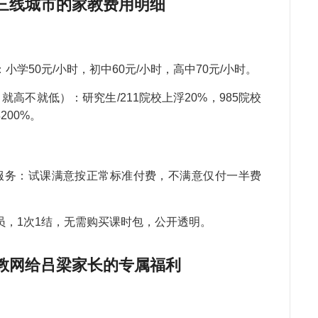
希
三线城市的家教费用明细
魏
教
续
学50元/小时，初中60元/小时，高中70元/小时。
郝
教
高不就低）：研究生/211院校上浮20%，985院校
200%。
毛
钱
常
张
服务：试课满意按正常标准付费，不满意仅付一半费
教
作
员，1次1结，无需购买课时包，公开透明。
王
第
天
教网给吕梁家长的专属福利
康
教
教