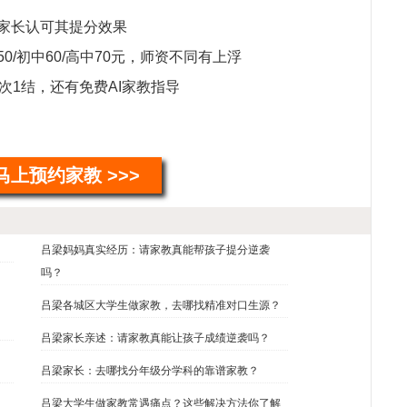
程
%家长认可其提分效果
教
持
/初中60/高中70元，师资不同有上浮
马
次1结，还有免费AI家教指导
儿
希
魏
教
马上预约家教 >>>
续
郝
教
吕梁妈妈真实经历：请家教真能帮孩子提分逆袭
毛
吗？
钱
常
吕梁各城区大学生做家教，去哪找精准对口生源？
吕梁家长亲述：请家教真能让孩子成绩逆袭吗？
吕梁家长：去哪找分年级分学科的靠谱家教？
吕梁大学生做家教常遇痛点？这些解决方法你了解