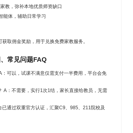
徐
程家教，弥补本地优质师资缺口
教
教智能体，辅助日常学习
李
牛
喜
可获取佣金奖励，用于兑换免费家教服务。
陈
章
、常见问题FAQ
吴
孩
 A：可以，试课不满意仅需支付一半费用，平台会免
何
张
错
 A：不需要，实行1次1结，家长直接给教员，无需
武
周
台已通过双重官方认证，汇聚C9、985、211院校及
关
是
孩