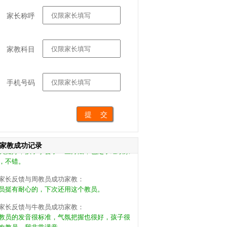
家长称呼
家教科目
家长反馈与刘教员成功家教：
员很负责，能引导孩子的兴趣，希望能长期合
，很不错。
手机号码
家长反馈与王教员成功家教：
一次来小朋友还蛮喜欢教员的，挺好的约了今
继续家教。
家长反馈与宁教员成功家教：
员挺好，孩子学会了一些方法，也定了继续家
家教成功记录
，不错。
家长反馈与周教员成功家教：
员挺有耐心的，下次还用这个教员。
家长反馈与牛教员成功家教：
教员的发音很标准，气氛把握也很好，孩子很
欢教员，我非常满意。