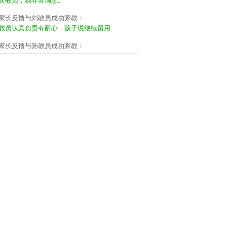
家长反馈与刘教员成功家教：
教员认真负责有耐心，孩子说继续留用
家长反馈与孙教员成功家教：
子说孙教员的思路很清晰明白，约了继续
家长反馈与张教员成功家教：
教员有方法有能力，孩子说可以继续来，不
。
家长反馈与周教员成功家教：
教员挺有耐心的，下次还用这个教员。
家长反馈与梁教员成功家教：
同学家长推荐的，教员的基本功很扎实，希望
子能养成好习惯。
家长反馈与李教员成功家教：
员应该是提前准备了，暂时满意，希望能保
。
家长反馈与王教员成功家教：
子喜欢教员的沟通方式，但还是有些坐不住，