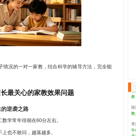
张
教
作
王
第
子情况的一对一家教，结合科学的辅导方法，完全能
天
。
康
教
家长最关心的家教效果问题
教
徐
生的逆袭之路
教
李
二数学常年徘徊在60分左右。
牛
喜
不上也不敢问，越落越多。