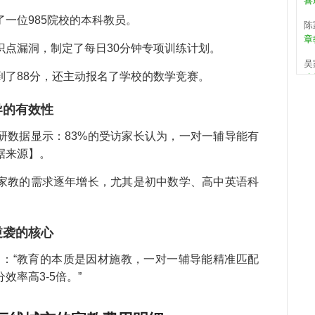
陈
一位985院校的本科教员。
章
识点漏洞，制定了每日30分钟专项训练计划。
吴
孩
到了88分，还主动报名了学校的数学竞赛。
何
张
导的有效性
错
研数据显示：83%的受访家长认为，一对一辅导能有
武
据来源】。
周
家教的需求逐年增长，尤其是初中数学、高中英语科
关
是
孩
逆袭的核心
程
教
】：“教育的本质是因材施教，一对一辅导能精准匹配
持
率高3-5倍。”
马
儿