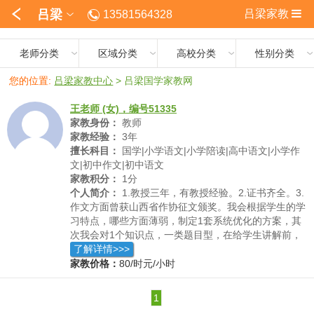
吕梁
吕梁家教
13581564328
老师分类
区域分类
高校分类
性别分类
您的位置:
吕梁家教中心
>
吕梁国学家教网
王老师 (女)，编号51335
家教身份：
教师
家教经验：
3年
擅长科目：
国学|小学语文|小学陪读|高中语文|小学作
文|初中作文|初中语文
家教积分：
1分
个人简介：
1.教授三年，有教授经验。2.证书齐全。3.
作文方面曾获山西省作协征文颁奖。我会根据学生的学
习特点，哪些方面薄弱，制定1套系统优化的方案，其
次我会对1个知识点，一类题目型，在给学生讲解前，
自己要熟透于心，运用易于理解的方式，做到1举反3的
了解详情>>>
效果。再有就是，以我自己阳光活跃的特点达到1个积
家教价格：
80/时元/小时
极引导的作用，全面促进身心健康。我对家教的期望就
是，自己的努力让学生学有所成，健康快乐学习。
1