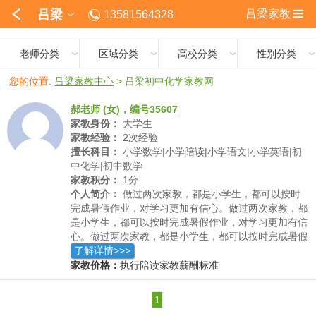
吕梁
吕梁家教
13581564328
老师分类
区域分类
高校分类
性别分类
您的位置:
吕梁家教中心
>
吕梁初中化学家教网
郝老师 (女)，编号35607
家教身份：
大学生
家教经验：
2次经验
擅长科目：
小学数学|小学陪读|小学语文|小学英语|初
中化学|初中数学
家教积分：
1分
个人简介：
做过两次家教，都是小学生，都可以按时
完成暑假作业，对学习更加有信心。做过两次家教，都
是小学生，都可以按时完成暑假作业，对学习更加有信
心。做过两次家教，都是小学生，都可以按时完成暑假
作业，对学习更加有信心。
了解详情>>>
家教价格：
执行陪读家教薪酬标准
1