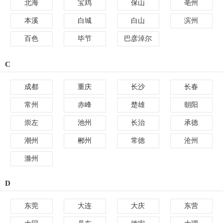
北海
宝鸡
保山
亳州
本溪
白城
白山
滨州
百色
毕节
巴彦淖尔
C
成都
重庆
长沙
长春
常州
赤峰
楚雄
朝阳
崇左
池州
长治
承德
潮州
郴州
常德
沧州
滁州
D
东莞
大连
大庆
东营