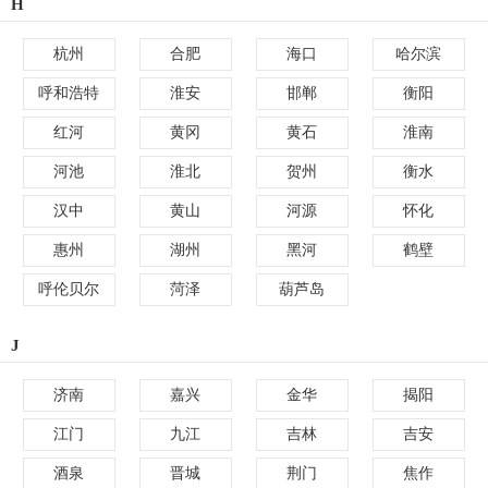
H
杭州
合肥
海口
哈尔滨
呼和浩特
淮安
邯郸
衡阳
红河
黄冈
黄石
淮南
河池
淮北
贺州
衡水
汉中
黄山
河源
怀化
惠州
湖州
黑河
鹤壁
呼伦贝尔
菏泽
葫芦岛
J
济南
嘉兴
金华
揭阳
江门
九江
吉林
吉安
酒泉
晋城
荆门
焦作