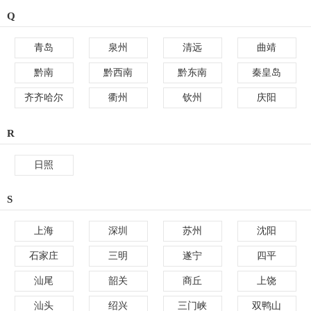
Q
青岛
泉州
清远
曲靖
黔南
黔西南
黔东南
秦皇岛
齐齐哈尔
衢州
钦州
庆阳
R
日照
S
上海
深圳
苏州
沈阳
石家庄
三明
遂宁
四平
汕尾
韶关
商丘
上饶
汕头
绍兴
三门峡
双鸭山