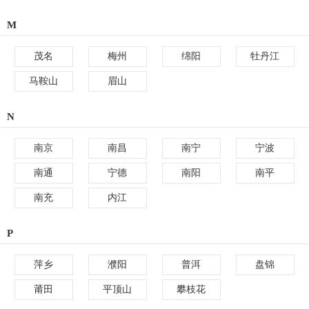
M
茂名
梅州
绵阳
牡丹江
马鞍山
眉山
N
南京
南昌
南宁
宁波
南通
宁德
南阳
南平
南充
内江
P
萍乡
濮阳
普洱
盘锦
莆田
平顶山
攀枝花