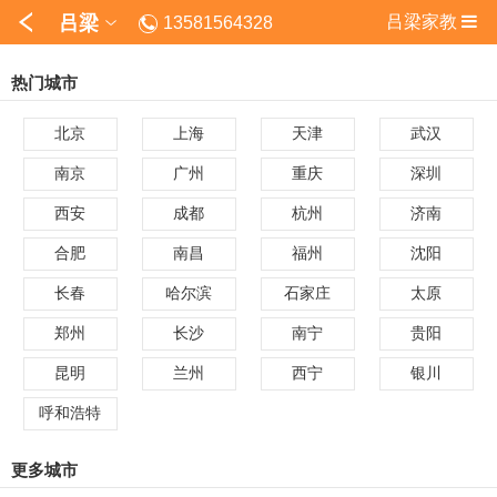
吕梁
吕梁家教
13581564328
热门城市
北京
上海
天津
武汉
南京
广州
重庆
深圳
西安
成都
杭州
济南
合肥
南昌
福州
沈阳
长春
哈尔滨
石家庄
太原
郑州
长沙
南宁
贵阳
昆明
兰州
西宁
银川
呼和浩特
更多城市