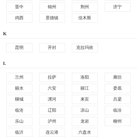
晋中
锦州
荆州
济宁
鸡西
景德镇
佳木斯
K
昆明
开封
克拉玛依
L
兰州
拉萨
洛阳
廊坊
丽水
六安
丽江
娄底
聊城
漯河
来宾
吕梁
临沧
辽阳
凉山
临汾
乐山
泸州
龙岩
柳州
临沂
连云港
六盘水