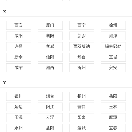
X
西安
厦门
西宁
徐州
咸阳
襄阳
新乡
湘潭
许昌
孝感
西双版纳
锡林郭勒
新余
信阳
邢台
宣城
咸宁
湘西
沂州
兴安
Y
银川
烟台
扬州
岳阳
延边
阳江
营口
玉林
玉溪
云浮
阳泉
鹰潭
永州
益阳
运城
宜春