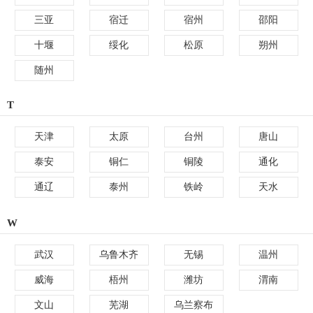
三亚
宿迁
宿州
邵阳
十堰
绥化
松原
朔州
随州
T
天津
太原
台州
唐山
泰安
铜仁
铜陵
通化
通辽
泰州
铁岭
天水
W
武汉
乌鲁木齐
无锡
温州
威海
梧州
潍坊
渭南
文山
芜湖
乌兰察布