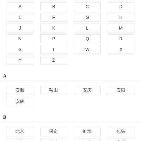
A
B
C
D
E
F
G
H
J
K
L
M
N
P
Q
R
S
T
W
X
Y
Z
A
安顺
鞍山
安庆
安阳
安康
B
北京
保定
蚌埠
包头