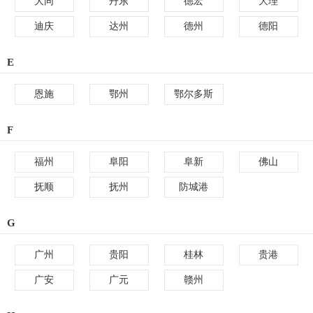
大同
丹东
德宏
大理
迪庆
达州
德州
德阳
E
恩施
鄂州
鄂尔多斯
F
福州
阜阳
阜新
佛山
抚顺
抚州
防城港
G
广州
贵阳
桂林
贵港
广安
广元
赣州