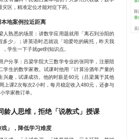
陈
重灾区，精准定位才能对症下药。
章
，用本地案例拉近距离
吴
孩
梁人熟悉的场景：讲数学应用题就用「离石到汾阳的
何
时路程多少」；讲英语时态就说「咱爱吃的碗托，昨天我
张
，学生一下子就get到知识点。
错
用户分享：吕梁学院大三数学专业的张同学，注册陪
武
二学生的数学家教。试课时他用「计算汾酒年产量的
周
生兴趣，试课成功。他的时薪是60元（吕梁属于其他
关
周上课2次每次2小时，每月稳定收入480元，还参与
是
次小学家教订单。
孩
程
同龄人思维，拒绝「说教式」授课
教
持
马
关游戏」，降低学习难度
儿