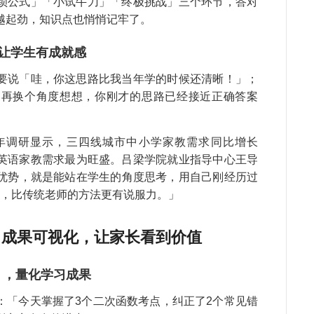
锁公式」「小试牛刀」「终极挑战」三个环节，答对
希
越起劲，知识点也悄悄记牢了。
魏
教
，让学生有成就感
续
要说「哇，你这思路比我当年学的时候还清晰！」；
郝
教
咱再换个角度想想，你刚才的思路已经接近正确答案
毛
钱
5年调研显示，三四线城市中小学家教需求同比增长
常
、英语家教需求最为旺盛。吕梁学院就业指导中心王导
张
优势，就是能站在学生的角度思考，用自己刚经历过
教
’，比传统老师的方法更有说服力。」
作
王
：成果可视化，让家长看到价值
第
天
」，量化学习成果
康
教
：「今天掌握了3个二次函数考点，纠正了2个常见错
教