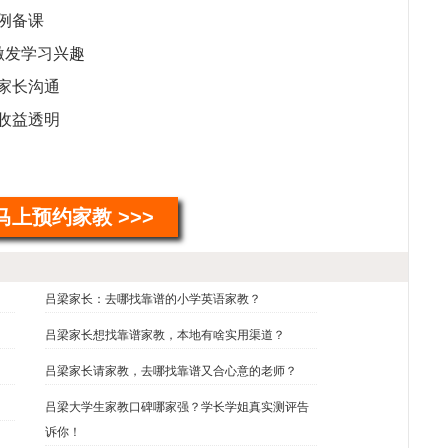
程
例备课
教
激发学习兴趣
持
家长沟通
马
儿
收益透明
希
魏
教
续
马上预约家教 >>>
郝
教
毛
吕梁家长：去哪找靠谱的小学英语家教？
钱
吕梁家长想找靠谱家教，本地有啥实用渠道？
常
吕梁家长请家教，去哪找靠谱又合心意的老师？
吕梁大学生家教口碑哪家强？学长学姐真实测评告
诉你！