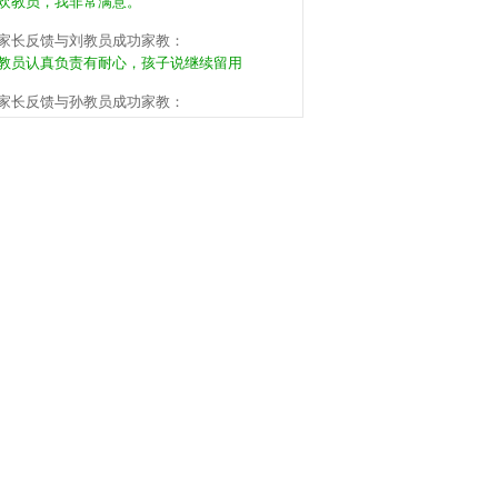
家长反馈与刘教员成功家教：
教员认真负责有耐心，孩子说继续留用
家长反馈与孙教员成功家教：
子说孙教员的思路很清晰明白，约了继续
家长反馈与张教员成功家教：
教员有方法有能力，孩子说可以继续来，不
。
家长反馈与周教员成功家教：
教员挺有耐心的，下次还用这个教员。
家长反馈与梁教员成功家教：
同学家长推荐的，教员的基本功很扎实，希望
子能养成好习惯。
家长反馈与李教员成功家教：
员应该是提前准备了，暂时满意，希望能保
。
家长反馈与王教员成功家教：
子喜欢教员的沟通方式，但还是有些坐不住，