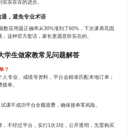
到实实在在的进步。
徐
教
长沟通，避免专业术语
李
数应用题正确率从30%涨到了60%，下次课再巩固
牛
喜
著」这种官方套话，家长更愿意听实在的。
陈
章
梁大学生做家教常见问题解答
吴
单？
孩
个人专业、成绩等资料，平台会精准匹配本地订单；
何
费接单。
张
错
武
，试课不成功平台全额退费，确保接单零风险。
周
关
师，不经过平台，实行1次1结，公开透明，无需购买
是
孩