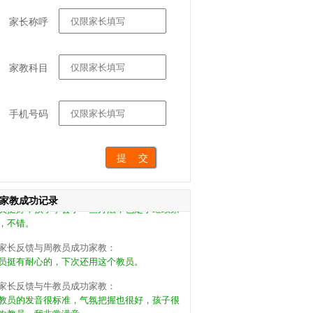
家长称呼
家教科目
家长反馈与刘教员成功家教：
员很负责，能引导孩子的兴趣，希望能长期合
，很不错。
手机号码
家长反馈与王教员成功家教：
一次来小朋友还蛮喜欢教员的，挺好的约了今
继续家教。
家长反馈与宁教员成功家教：
员挺好，孩子学会了一些方法，也定了继续家
家教成功记录
，不错。
家长反馈与周教员成功家教：
员挺有耐心的，下次还用这个教员。
家长反馈与牛教员成功家教：
教员的发音很标准，气氛把握也很好，孩子很
欢教员，我非常满意。