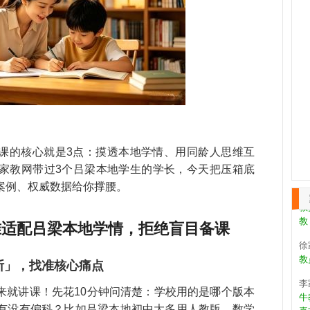
张
教
作
王
第
课的核心就是3点：摸透本地学情、用同龄人思维互
天
家教网带过3个吕梁本地学生的学长，今天把压箱底
康
案例、权威数据给你撑腰。
教
教
准适配吕梁本地学情，拒绝盲目备课
徐
教
诊断」，找准核心痛点
李
牛
来就讲课！先花10分钟问清楚：学校用的是哪个版本
喜
有没有偏科？比如吕梁本地初中大多用人教版，数学