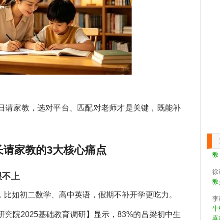
张
教
作
王
第
日请家教，选对平台、匹配对老师才是关键，既能补
天
康
教
教
长请家教的3大核心痛点
徐
教
跟不上
李
，比如初二数学、高中英语，假期不补开学更吃力。
牛
喜
究院2025基础教育调研】显示，83%的吕梁初中生