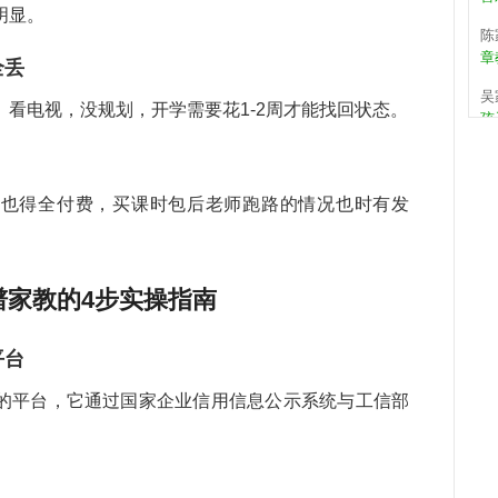
明显。
陈
章
全丢
吴
孩
看电视，没规划，开学需要花1-2周才能找回状态。
何
张
错
意也得全付费，买课时包后老师跑路的情况也时有发
武
周
关
谱家教的4步实操指南
是
孩
平台
程
教
的平台，它通过国家企业信用信息公示系统与工信部
持
。
马
儿
希