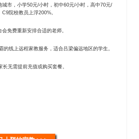
程
市，小学50元/小时，初中60元/小时，高中70元/
教
，C9院校教员上浮200%。
持
马
台会免费重新安排合适的老师。
儿
希
学霸的线上远程家教服务，适合吕梁偏远地区的学生。
魏
教
续
，家长无需提前充值或购买套餐。
郝
教
毛
钱
常