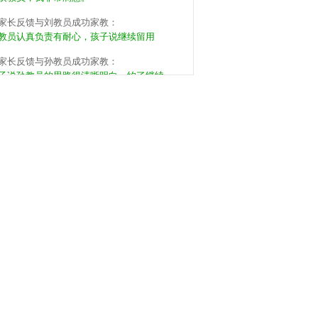
家长反馈与刘教员成功家教：
教员认真负责有耐心，孩子说继续留用
家长反馈与孙教员成功家教：
子说孙教员的思路很清晰明白，约了继续
家长反馈与张教员成功家教：
教员有方法有能力，孩子说可以继续来，不
。
家长反馈与周教员成功家教：
教员挺有耐心的，下次还用这个教员。
家长反馈与梁教员成功家教：
同学家长推荐的，教员的基本功很扎实，希望
子能养成好习惯。
家长反馈与李教员成功家教：
员应该是提前准备了，暂时满意，希望能保
。
家长反馈与王教员成功家教：
子喜欢教员的沟通方式，但还是有些坐不住，
望教员能严格督促。