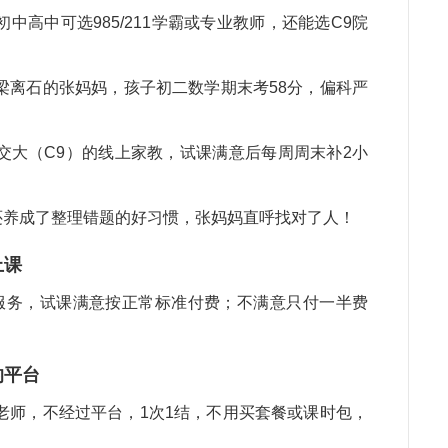
中高中可选985/211学霸或专业教师，还能选C9院
魏
教
续
梁离石的张妈妈，孩子初二数学期末考58分，偏科严
郝
教
交大（C9）的线上家教，试课满意后每周周末补2小
毛
钱
常
，还养成了整理错题的好习惯，张妈妈直呼找对了人！
张
教
上课
作
服务，试课满意按正常标准付费；不满意只付一半费
王
第
天
的平台
康
教
老师，不经过平台，1次1结，不用买套餐或课时包，
教