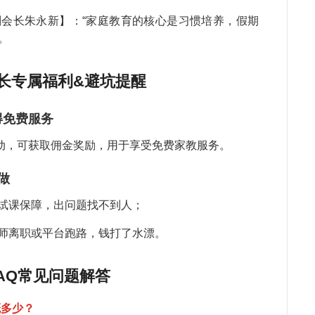
徐
副会长朱永新】：“家庭教育的核心是习惯培养，假期
教
。
李
牛
喜
长专属福利&避坑提醒
陈
章
得免费服务
吴
动，可获取佣金奖励，用于享受免费家教服务。
孩
做
何
张
有试课保障，出问题找不到人；
错
武
老师离职或平台跑路，钱打了水漂。
周
关
AQ常见问题解答
是
孩
概多少？