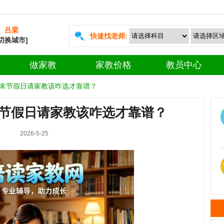
吕梁
快速找老师:
[切换城市]
做家教
家教价格
教员中心
末节假日请家教该咋选才靠谱？
节假日请家教该咋选才靠谱？
2026-5-25