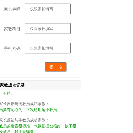
家长称呼
家教科目
家长反馈与刘教员成功家教：
员很负责，能引导孩子的兴趣，希望能长期合
，很不错。
手机号码
家长反馈与王教员成功家教：
一次来小朋友还蛮喜欢教员的，挺好的约了今
继续家教。
家长反馈与宁教员成功家教：
员挺好，孩子学会了一些方法，也定了继续家
家教成功记录
，不错。
家长反馈与周教员成功家教：
员挺有耐心的，下次还用这个教员。
家长反馈与牛教员成功家教：
教员的发音很标准，气氛把握也很好，孩子很
欢教员，我非常满意。